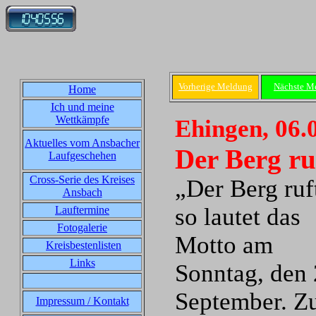
Vorherige Meldung
Nächste M
Home
Ich und meine
Wettkämpfe
Ehingen, 06.
Aktuelles vom Ansbacher
Der Berg ru
Laufgeschehen
Cross-Serie des Kreises
„Der Berg ruf
Ansbach
so lautet das
Lauftermine
Fotogalerie
Motto am
Kreisbestenlisten
Links
Sonntag, den 
September. Z
Impressum / Kontakt