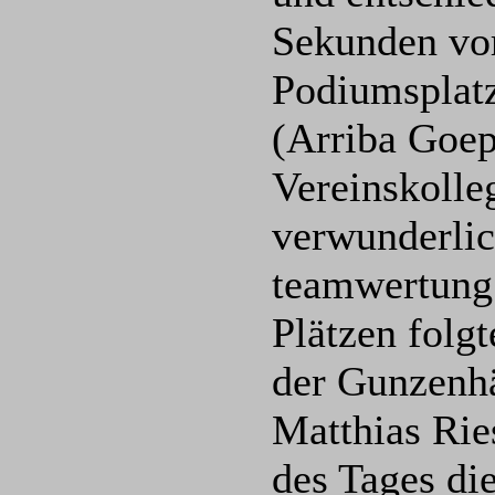
Sekunden vor
Podiumsplatz
(Arriba Goep
Vereinskolle
verwunderlic
teamwertung 
Plätzen folg
der Gunzenh
Matthias Ries
des Tages di