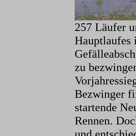
257 Läufer u
Hauptlaufes 
Gefälleabsch
zu bezwingen
Vorjahressie
Bezwinger fi
startende Neu
Rennen. Doch
und entschie