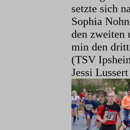
setzte sich 
Sophia Nohne
den zweiten 
min den drit
(TSV Ipshei
Jessi Lusser