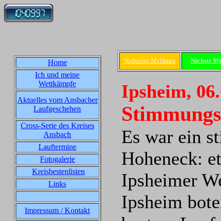
Vorherige Meldung
Nächste M
Home
Ich und meine
Wettkämpfe
Ipsheim, 06
Aktuelles vom Ansbacher
Stimmungsv
Laufgeschehen
Cross-Serie des Kreises
Es war ein s
Ansbach
Lauftermine
Hoheneck: et
Fotogalerie
Kreisbestenlisten
Ipsheimer We
Links
Ipsheim bote
Impressum / Kontakt