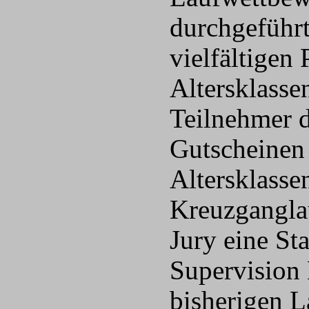
durchgeführt
vielfältigen
Altersklasse
Teilnehmer 
Gutscheinen 
Altersklasse
Kreuzganglau
Jury eine St
Supervision 
bisherigen L