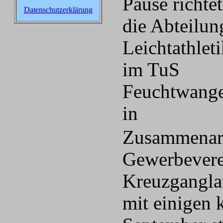
Pause richtet
Datenschutzerklärung
die Abteilun
Leichtathlet
im TuS
Feuchtwang
in
Zusammenarb
Gewerbeverei
Kreuzganglau
mit einigen 