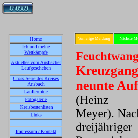
Vorherige Meldung
Nächste M
Home
Ich und meine
Wettkämpfe
Feuchtwang
Aktuelles vom Ansbacher
Kreuzgangl
Laufgeschehen
Cross-Serie des Kreises
neunte Auf
Ansbach
Lauftermine
(Heinz
Fotogalerie
Kreisbestenlisten
Meyer). Nac
Links
dreijähriger
Impressum / Kontakt