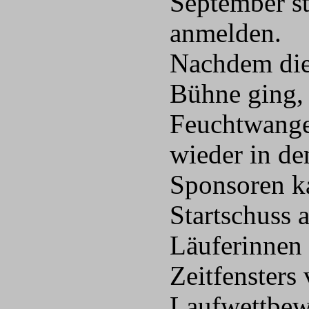
September st
anmelden.
Nachdem dies
Bühne ging, 
Feuchtwangen
wieder in de
Sponsoren ka
Startschuss 
Läuferinnen 
Zeitfensters
Laufwettbew