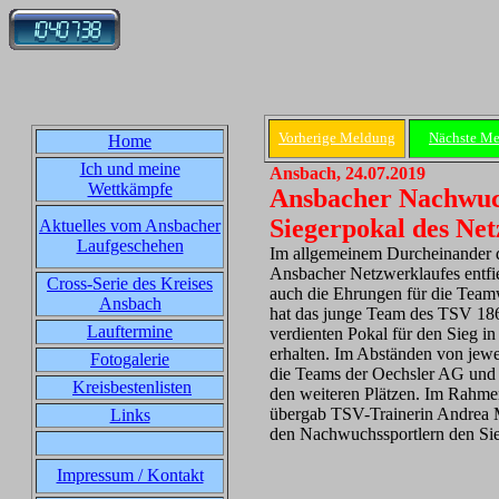
Vorherige Meldung
Nächste M
Home
Ich und meine
Ansbach, 24.07.2019
Wettkämpfe
Ansbacher Nachwuc
Siegerpokal des Ne
Aktuelles vom Ansbacher
Laufgeschehen
Im allgemeinem Durcheinander 
Ansbacher Netzwerklaufes entfie
Cross-Serie des Kreises
auch die Ehrungen für die Team
Ansbach
hat das junge Team des TSV 18
Lauftermine
verdienten Pokal für den Sieg i
erhalten. Im Abständen von jewe
Fotogalerie
die Teams der Oechsler AG und 
Kreisbestenlisten
den weiteren Plätzen. Im Rahme
übergab TSV-Trainerin Andrea M
Links
den Nachwuchssportlern den Sie
Impressum / Kontakt