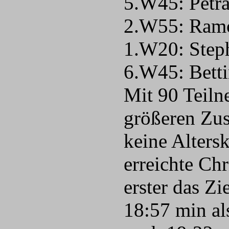
5.W45: Petr
2.W55: Ram
1.W20: Step
6.W45: Bett
Mit 90 Teiln
größeren Zus
keine Alters
erreichte Ch
erster das Z
18:57 min als