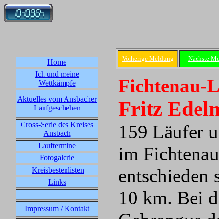
Vorherige Meldung
Nächste M
Home
Ich und meine
Fichtenau-L
Wettkämpfe
Aktuelles vom Ansbacher
Fritz Edel
Laufgeschehen
Cross-Serie des Kreises
159 Läufer u
Ansbach
Lauftermine
im Fichtenau
Fotogalerie
entschieden 
Kreisbestenlisten
Links
10 km. Bei d
Impressum / Kontakt