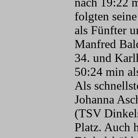
nach 19:22 
folgten sein
als Fünfter 
Manfred Bald
34. und Karl
50:24 min al
Als schnells
Johanna Asch
(TSV Dinkels
Platz. Auch 