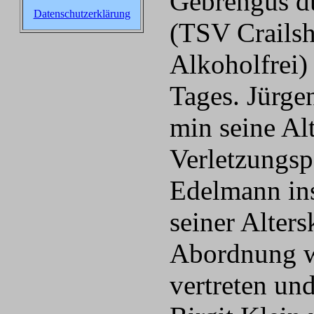
Gebrengus du
Datenschutzerklärung
(TSV Crails
Alkoholfrei) 
Tages. Jürge
min seine Al
Verletzungsp
Edelmann ins
seiner Alters
Abordnung w
vertreten un