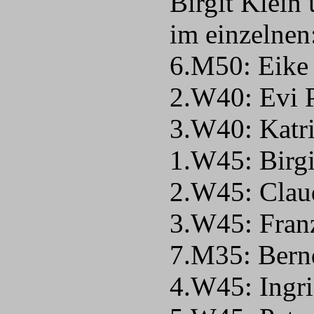
Birgit Klein
im einzelnen
6.M50: Eike
2.W40: Evi 
3.W40: Katr
1.W45: Birg
2.W45: Clau
3.W45: Fran
7.M35: Bern
4.W45: Ingri