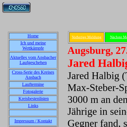
Home
Vorherige Meldung
Nächste M
Ich und meine
Augsburg, 27
Wettkämpfe
Aktuelles vom Ansbacher
Jared Halbi
Laufgeschehen
Cross-Serie des Kreises
Jared Halbig 
Ansbach
Lauftermine
Max-Steber-Sp
Fotogalerie
3000 m an den 
Kreisbestenlisten
Links
Jährige in sei
Gegner fand, 
Impressum / Kontakt