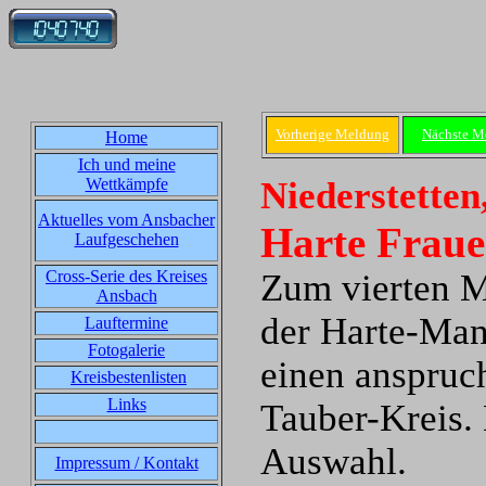
Vorherige Meldung
Nächste M
Home
Ich und meine
Wettkämpfe
Niederstetten
Aktuelles vom Ansbacher
Harte Fraue
Laufgeschehen
Cross-Serie des Kreises
Zum vierten M
Ansbach
der Harte-Mann
Lauftermine
Fotogalerie
einen anspruch
Kreisbestenlisten
Links
Tauber-Kreis.
Auswahl.
Impressum / Kontakt