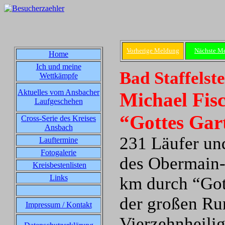
Vorherige Meldung
Nächste M
Home
Ich und meine
Bad Staffelste
Wettkämpfe
Aktuelles vom Ansbacher
Michael Fisc
Laufgeschehen
“Gottes Gar
Cross-Serie des Kreises
Ansbach
231 Läufer und
Lauftermine
Fotogalerie
des Obermain-
Kreisbestenlisten
Links
km durch “Gott
der großen Ru
Impressum / Kontakt
Vierzehnheilig