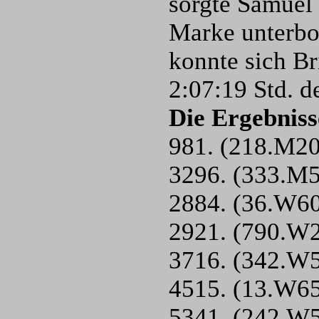
sorgte Samuel 
Marke unterbot
konnte sich Br
2:07:19 Std. de
Die Ergebniss
981. (218.M20
3296. (333.M5
2884. (36.W60
2921. (790.W2
3716. (342.W5
4515. (13.W65)
5341. (242.W5