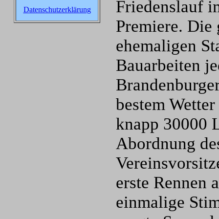
Friedenslauf i
Datenschutzerklärung
Premiere. Die
ehemaligen Sta
Bauarbeiten je
Brandenburger
bestem Wetter 
knapp 30000 L
Abordnung des
Vereinsvorsit
erste Rennen a
einmalige Sti