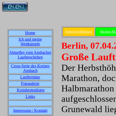
Vorherige Meldung
Nächste M
Home
Ich und meine
Berlin, 07.04
Wettkämpfe
Aktuelles vom Ansbacher
Große Lauft
Laufgeschehen
Der Herbsthöhe
Cross-Serie des Kreises
Ansbach
Marathon, doch
Lauftermine
Fotogalerie
Halbmarathon 
Kreisbestenlisten
aufgeschlosse
Links
Grunewald lie
Impressum / Kontakt