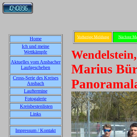
Vorherige Meldung
Nächste M
Home
Ich und meine
Wendelstein,
Wettkämpfe
Aktuelles vom Ansbacher
Marius Bürl
Laufgeschehen
Cross-Serie des Kreises
Panoramal
Ansbach
Lauftermine
Fotogalerie
Kreisbestenlisten
Links
Impressum / Kontakt