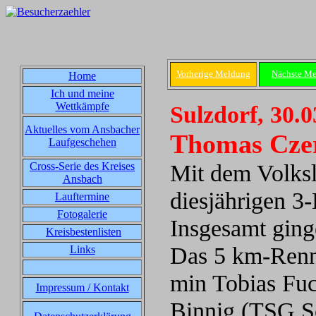
Vorherige Meldung
Nächste M
Home
Ich und meine
Wettkämpfe
Sulzdorf, 30.
Aktuelles vom Ansbacher
Thomas Czer
Laufgeschehen
Mit dem Volksl
Cross-Serie des Kreises
Ansbach
diesjährigen 3
Lauftermine
Fotogalerie
Insgesamt ging
Kreisbestenlisten
Das 5 km-Renne
Links
min Tobias Fuc
Impressum / Kontakt
Binnig (TSG Sc