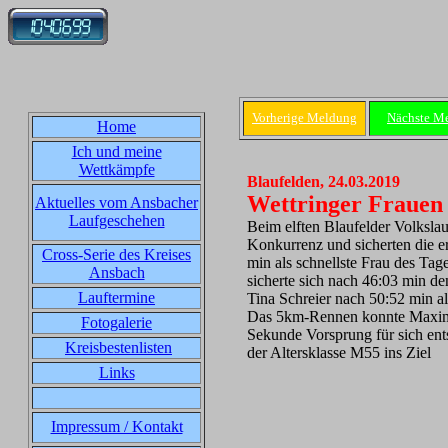
Vorherige Meldung
Nächste M
Home
Ich und meine
Wettkämpfe
Blaufelden, 24.03.2019
Wettringer Frauen 
Aktuelles vom Ansbacher
Laufgeschehen
Beim elften Blaufelder Volkslau
Konkurrenz und sicherten die 
Cross-Serie des Kreises
min als schnellste Frau des Tag
Ansbach
sicherte sich nach 46:03 min de
Lauftermine
Tina Schreier nach 50:52 min a
Das 5km-Rennen konnte Maximil
Fotogalerie
Sekunde Vorsprung für sich en
Kreisbestenlisten
der Altersklasse M55 ins Ziel
Links
Impressum / Kontakt