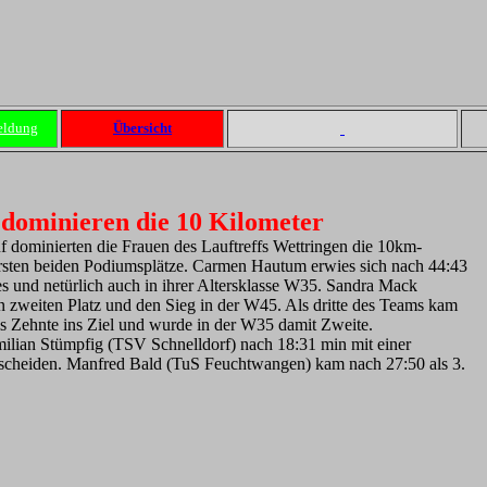
eldung
Übersicht
dominieren die 10 Kilometer
f dominierten die Frauen des Lauftreffs Wettringen die 10km-
ersten beiden Podiumsplätze. Carmen Hautum erwies sich nach 44:43
es und netürlich auch in ihrer Altersklasse W35. Sandra Mack
n zweiten Platz und den Sieg in der W45. Als dritte des Teams kam
ls Zehnte ins Ziel und wurde in der W35 damit Zweite.
ian Stümpfig (TSV Schnelldorf) nach 18:31 min mit einer
tscheiden. Manfred Bald (TuS Feuchtwangen) kam nach 27:50 als 3.