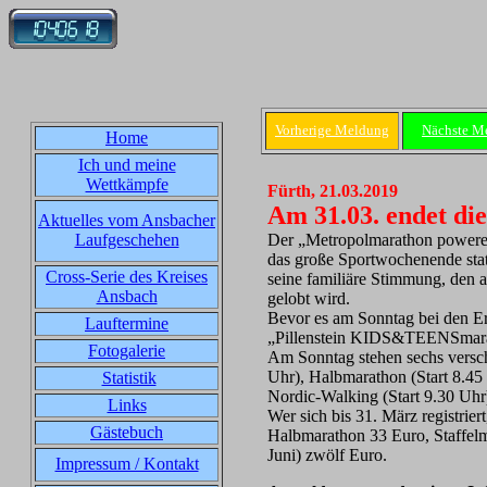
Vorherige Meldung
Nächste M
Home
Ich und meine
Wettkämpfe
Fürth, 21.03.2019
Am 31.03. endet di
Aktuelles vom Ansbacher
Laufgeschehen
Der „Metropolmarathon powered 
das große Sportwochenende statt
Cross-Serie des Kreises
seine familiäre Stimmung, den 
Ansbach
gelobt wird.
Bevor es am Sonntag bei den E
Lauftermine
„Pillenstein KIDS&TEENSmarath
Fotogalerie
Am Sonntag stehen sechs versc
Uhr), Halbmarathon (Start 8.45 
Statistik
Nordic-Walking (Start 9.30 Uhr)
Links
Wer sich bis 31. März registrie
Gästebuch
Halbmarathon 33 Euro, Staffel
Juni) zwölf Euro.
Impressum / Kontakt