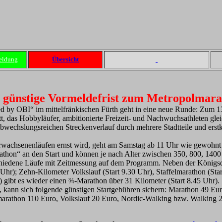
eldung
Übersicht
e günstige Vormeldefrist zum Metropolmara
by OBI“ im mittelfränkischen Fürth geht in eine neue Runde: Zum 13.
, das Hobbyläufer, ambitionierte Freizeit- und Nachwuchsathleten glei
abwechslungsreichen Streckenverlauf durch mehrere Stadtteile und ers
rwachsenenläufen ernst wird, geht am Samstag ab 11 Uhr wie gewohn
on“ an den Start und können je nach Alter zwischen 350, 800, 1400
hiedene Läufe mit Zeitmessung auf dem Programm. Neben der Königsdi
Uhr); Zehn-Kilometer Volkslauf (Start 9.30 Uhr), Staffelmarathon (Sta
 gibt es wieder einen ¾-Marathon über 31 Kilometer (Start 8.45 Uhr).
rt, kann sich folgende günstigen Startgebühren sichern: Marathon 49 E
marathon 110 Euro, Volkslauf 20 Euro, Nordic-Walking bzw. Walking 2