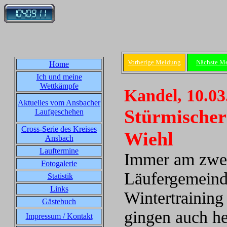
Vorherige Meldung
Nächste M
Home
Ich und meine
Wettkämpfe
Kandel, 10.03
Aktuelles vom Ansbacher
Stürmischer 
Laufgeschehen
Cross-Serie des Kreises
Wiehl
Ansbach
Lauftermine
Immer am zweit
Fotogalerie
Läufergemeind
Statistik
Links
Wintertraining
Gästebuch
gingen auch he
Impressum / Kontakt