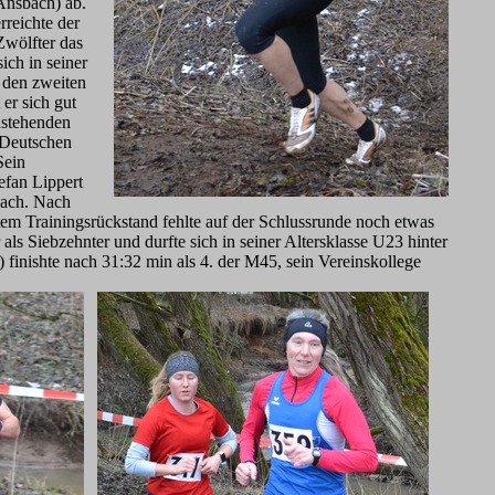
nsbach) ab.
reichte der
Zwölfter das
sich in seiner
 den zweiten
 er sich gut
anstehenden
 Deutschen
Sein
efan Lippert
nach. Nach
em Trainingsrückstand fehlte auf der Schlussrunde noch etwas
s Siebzehnter und durfte sich in seiner Altersklasse U23 hinter
inishte nach 31:32 min als 4. der M45, sein Vereinskollege