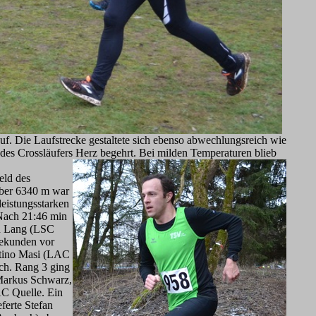
uf. Die Laufstrecke gestaltete sich ebenso abwechlungsreich wie
es Crossläufers Herz begehrt. Bei milden Temperaturen blieb
eld des
ber 6340 m war
eistungsstarken
 Nach 21:46 min
an Lang (LSC
Sekunden vor
ntino Masi (LAC
rch. Rang 3 ging
Markus Schwarz,
C Quelle. Ein
eferte Stefan