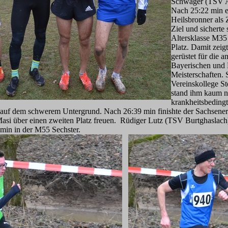
Schwager (TSV A
Nach 25:22 min er
Heilsbronner als 
Ziel und sicherte 
Altersklasse M35
Platz. Damit zeigt
gerüstet für die 
Bayerischen und
Meisterschaften. 
Vereinskollege St
stand ihm kaum 
krankheitsbedingt
 auf dem schwerem Untergrund. Nach 26:39 min finishte der Sachsener al
i über einen zweiten Platz freuen. Rüdiger Lutz (TSV Burtghaslach) f
min in der M55 Sechster.