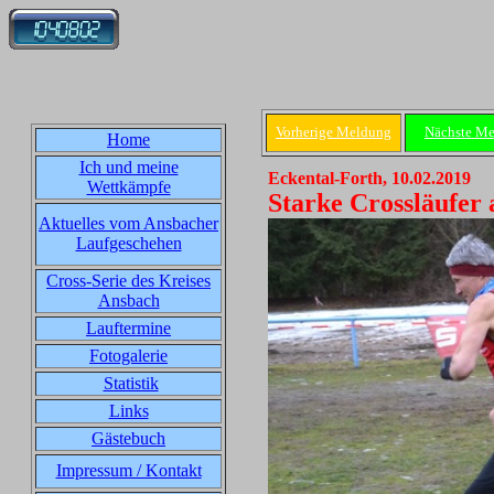
Vorherige Meldung
Nächste M
Home
Ich und meine
Eckental-Forth, 10.02.2019
Wettkämpfe
Starke Crossläufer
Aktuelles vom Ansbacher
Laufgeschehen
Cross-Serie des Kreises
Ansbach
Lauftermine
Fotogalerie
Statistik
Links
Gästebuch
Impressum / Kontakt