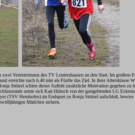
zwei Vertreterinnen des TV Leutershausen an den Start. Im großem F
nd erreichte nach 6.40 min als Fünfte das Ziel. In ihrer Altersklasse W1
Ronja Stritzel schien dieser Auftritt zusätzliche Motivation gegeben
Schlussrunde setzte sich Kati Hübsch von der gastgebenden LG Eckent
r (TSV Hemhofen) im Endspurt zu Ronja Stritzel aufschloß, bewies let
zwölfjährigen Mädchen sichern.