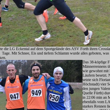
ete die LG Eckental auf dem Sportgelände des ASV Forth ihren Crossla
 Tage. Mit Schnee, Eis und tiefem Schlamm wurde alles geboten, was d
ken.
Das 38-köpfige F
Männerrennens ü
wie gewohnt mit l
Läufern besetzt.
setzte sich Flori
Höchstadt) vier 
den jungen Vale
Quelle Fürth) du
in 22:06 min an 
ebenfalls vom LA
starkes Rennen li