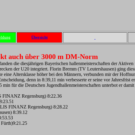
eldung
Übersicht
kt auch über 3000 m DM-Norm
 fanden die diesjährigen Bayerischen hallenmeisterschaften der Aktiven 
recken der U20 integriert. Florin Bremm (TV Leutershausen) ging diesm
ete eine Altersklasse höher bei den Männern, verbunden mir der Hoffnun
tscheidung, denn in 8:39,11 min verbesserte er seine vor Jahresfrist er
min für die Deutschen Jugendhallenmeisterschaften unterbot er damit 
IS FINANZ Regensburg) 8:22.36
8:23.51
ELIS FINANZ Regensburg) 8:28.22
ausen) 8:39.12
8:53.53
 Fürth)9:21.25