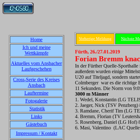
Vorherige Meldung
Nächste M
Home
Ich und meine
Fürth, 26./27.01.2019
Wettkämpfe
Forian Bremm knac
Aktuelles vom Ansbacher
In der Fürther Quelle-Sporthalle
Laufgeschehen
außerdem wurden einige Mittelst
U20 auf Titeljagd, sondern start
Cross-Serie des Kreises
Colmberger war es die richtige En
Ansbach
11 Sekunden. Die Norm von 9:05 
Lauftermine
3000 m Männer
1. Wedel, Konstantin (LG TEL
Fotogalerie
2. Jaeger, Nick (TSV Penzberg) 
Statistik
3. Ramdane, Cherif Tim (LG T
Links
4. Bremm, Florian (TV Leutersh
5. Rosenberg, Daniel (LG Hof) 
Gästebuch
6. Masi, Valentino (LAC Quelle
Impressum / Kontakt