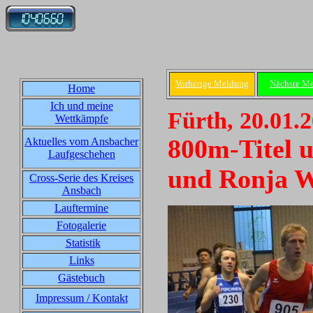
Vorherige Meldung
Nächste M
Home
Ich und meine
Fürth, 20.01.
Wettkämpfe
800m-Titel 
Aktuelles vom Ansbacher
Laufgeschehen
und Ronja W
Cross-Serie des Kreises
Ansbach
Lauftermine
Fotogalerie
Statistik
Links
Gästebuch
Impressum / Kontakt