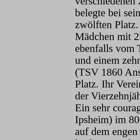
verschiedenen 
belegte bei se
zwölften Platz
Mädchen mit 25
ebenfalls vom 
und einem zehn
(TSV 1860 Ansb
Platz. Ihr Vere
der Vierzehnjä
Ein sehr coura
Ipsheim) im 8
auf dem engen H