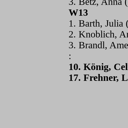
3. Betz, Anna
W13
1. Barth, Juli
2. Knoblich, A
3. Brandl, Ame
:
10. König, Ce
17. Frehner, 