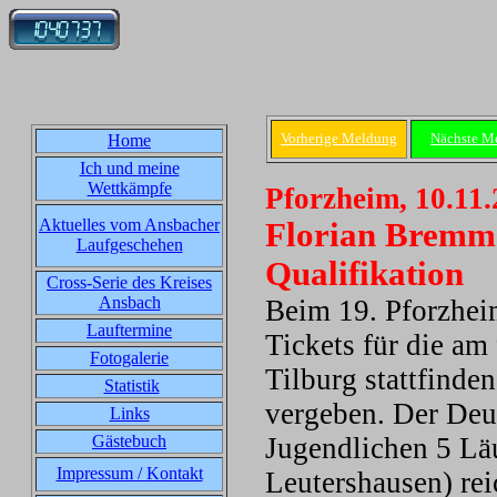
Vorherige Meldung
Nächste M
Home
Ich und meine
Wettkämpfe
Pforzheim, 10.11
Aktuelles vom Ansbacher
Florian Bremm
Laufgeschehen
Qualifikation
Cross-Serie des Kreises
Ansbach
Beim 19. Pforzheim
Lauftermine
Tickets für die am
Fotogalerie
Tilburg stattfinde
Statistik
vergeben. Der Deu
Links
Gästebuch
Jugendlichen 5 Lä
Impressum / Kontakt
Leutershausen) rei