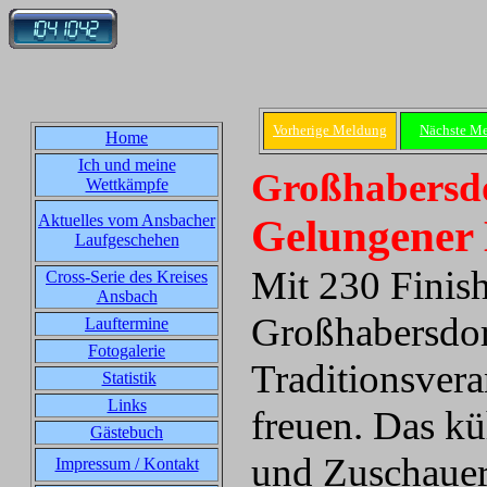
Vorherige Meldung
Nächste M
Home
Ich und meine
Großhabersdo
Wettkämpfe
Aktuelles vom Ansbacher
Gelungener 
Laufgeschehen
Mit 230 Finish
Cross-Serie des Kreises
Ansbach
Großhabersdorf
Lauftermine
Fotogalerie
Traditionsvera
Statistik
Links
freuen. Das kü
Gästebuch
und Zuschauer
Impressum / Kontakt