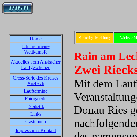
Vorherige Meldung
Nächste 
Home
Ich und meine
Wettkämpfe
Rain am Lech
Aktuelles vom Ansbacher
Zwei Rieck
Laufgeschehen
Cross-Serie des Kreises
Mit dem Lauf 
Ansbach
Lauftermine
Veranstaltun
Fotogalerie
Statistik
Donau Ries ge
Links
nachfolgenden
Gästebuch
Impressum / Kontakt
des namensgeb