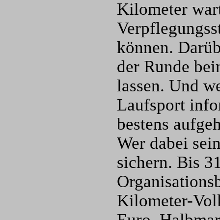
Kilometer war
Verpflegungsst
können. Darübe
der Runde bei
lassen. Und we
Laufsport inf
bestens aufge
Wer dabei sein
sichern. Bis 3
Organisationsb
Kilometer-Vol
Euro, Halbmar