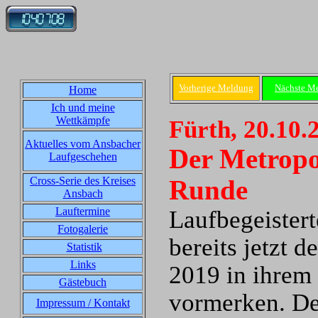
Vorherige Meldung
Nächste M
Home
Ich und meine
Wettkämpfe
Fürth, 20.10.
Aktuelles vom Ansbacher
Der Metropo
Laufgeschehen
Cross-Serie des Kreises
Runde
Ansbach
Lauftermine
Laufbegeistert
Fotogalerie
bereits jetzt d
Statistik
Links
2019 in ihrem
Gästebuch
vormerken. De
Impressum / Kontakt