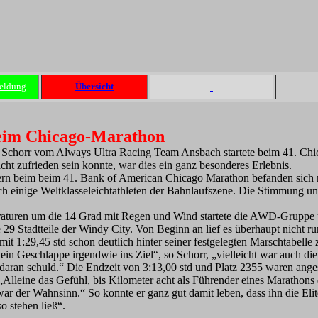
eldung
Übersicht
beim Chicago-Marathon
horr vom Always Ultra Racing Team Ansbach startete beim 41. Chi
icht zufrieden sein konnte, war dies ein ganz besonderes Erlebnis.
rn beim beim 41. Bank of American Chicago Marathon befanden sich 
einige Weltklasseleichtathleten der Bahnlaufszene. Die Stimmung unt
aturen um die 14 Grad mit Regen und Wind startete die AWD-Gruppe 
 29 Stadtteile der Windy City. Von Beginn an lief es überhaupt nicht r
 mit 1:29,45 std schon deutlich hinter seiner festgelegten Marschtabell
ein Geschlappe irgendwie ins Ziel“, so Schorr, „vielleicht war auch die
 daran schuld.“ Die Endzeit von 3:13,00 std und Platz 2355 waren ange
„Alleine das Gefühl, bis Kilometer acht als Führender eines Marathons
ar der Wahnsinn.“ So konnte er ganz gut damit leben, dass ihn die Eli
o stehen ließ“.