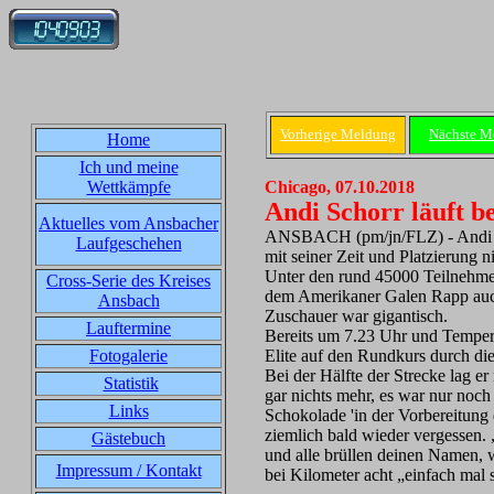
Vorherige Meldung
Nächste M
Home
Ich und meine
Wettkämpfe
Chicago, 07.10.2018
Andi Schorr läuft 
Aktuelles vom Ansbacher
ANSBACH (pm/jn/FLZ) - Andi Sc
Laufgeschehen
mit seiner Zeit und Platzierung n
Unter den rund 45000 Teilnehme
Cross-Serie des Kreises
dem Amerikaner Galen Rapp auch 
Ansbach
Zuschauer war gigantisch.
Lauftermine
Bereits um 7.23 Uhr und Temper
Fotogalerie
Elite auf den Rundkurs durch die
Bei der Hälfte der Strecke lag er
Statistik
gar nichts mehr, es war nur noch 
Links
Schokolade 'in der Vorbereitung
ziemlich bald wieder vergessen. 
Gästebuch
und alle brüllen deinen Namen, w
Impressum / Kontakt
bei Kilometer acht „einfach mal s