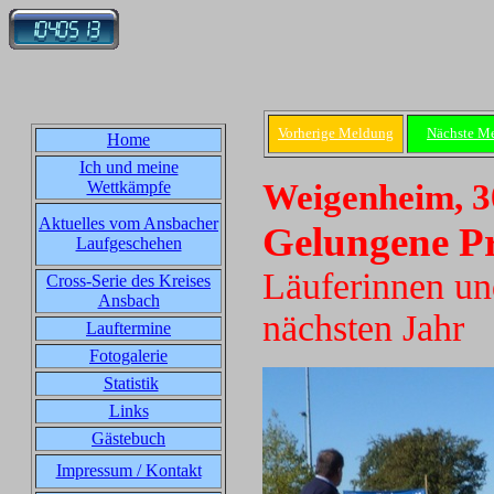
Vorherige Meldung
Nächste M
Home
Ich und meine
Wettkämpfe
Weigenheim, 3
Aktuelles vom Ansbacher
Gelungene Pr
Laufgeschehen
Läuferinnen un
Cross-Serie des Kreises
Ansbach
nächsten Jahr
Lauftermine
Fotogalerie
Statistik
Links
Gästebuch
Impressum / Kontakt