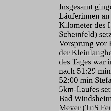
Insgesamt ging
Läuferinnen an 
Kilometer des 
Scheinfeld) set
Vorsprung vor P
der Kleinlanghe
des Tages war i
nach 51:29 min
52:00 min Stef
5km-Laufes set
Bad Windsheim)
Meyer (TuS Feu