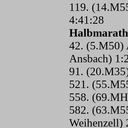
119. (14.M55
4:41:28
Halbmarat
42. (5.M50) 
Ansbach) 1:
91. (20.M35
521. (55.M5
558. (69.MH
582. (63.M5
Weihenzell) 