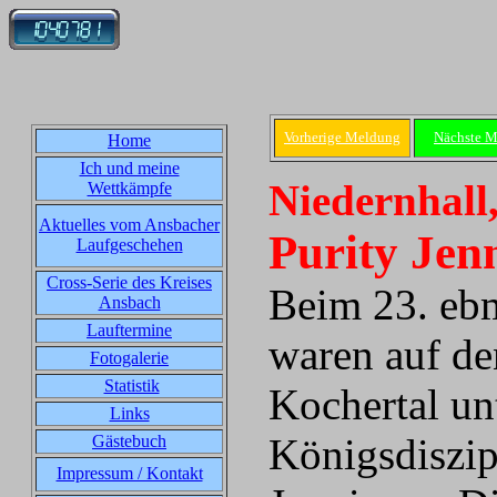
Vorherige Meldung
Nächste 
Home
Ich und meine
Niedernhall
Wettkämpfe
Aktuelles vom Ansbacher
Purity Jenn
Laufgeschehen
Cross-Serie des Kreises
Beim 23. eb
Ansbach
Lauftermine
waren auf de
Fotogalerie
Statistik
Kochertal un
Links
Königsdiszip
Gästebuch
Impressum / Kontakt