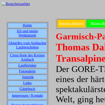
Vorherige Meldung
Nächste M
Home
Ich und meine
Garmisch-Pa
Wettkämpfe
Aktuelles vom Ansbacher
Thomas Dah
Laufgeschehen
Transalpin
Cross-Serie des Kreises
Ansbach
Lauftermine
Der GORE-TE
Fotogalerie
eines der här
Statistik
Links
spektakulärst
Gästebuch
Impressum / Kontakt
Welt, ging he