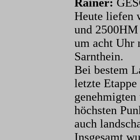
Rainer:
GES
Heute liefen
und 2500HM b
um acht Uhr n
Sarnthein.
Bei bestem La
letzte Etappe
genehmigten u
höchsten Punk
auch landscha
Insgesamt wu