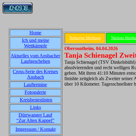
Home
Vorherige Meldung
Nächste Meld
Ich und meine
Wettkämpfe
Obersontheim, 04.04.2026
Tanja Schienagel Zwei
Aktuelles vom Ansbacher
Laufgeschehen
Tanja Schienagel (TSV Dinkelsbühl) 
absolvierenden und recht welligen Ru
Cross-Serie des Kreises
geben. Mit ihren 41:10 Minuten entsc
Ansbach
finishte zeitgleich als Zweiter sein
über 10 Kilometer. Tagesschnellster
Lauftermine
Fotogalerie
Kreisbestenlisten
Links
Dürrwanger Lauf
“Zur Alten Kappel”
Impressum / Kontakt