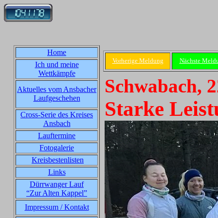
Home
Vorherige Meldung
Nächste Meld
Ich und meine
Wettkämpfe
Schwabach, 2
Aktuelles vom Ansbacher
Laufgeschehen
Starke Leis
Cross-Serie des Kreises
Ansbach
Lauftermine
Fotogalerie
Kreisbestenlisten
Links
Dürrwanger Lauf
“Zur Alten Kappel”
Impressum / Kontakt