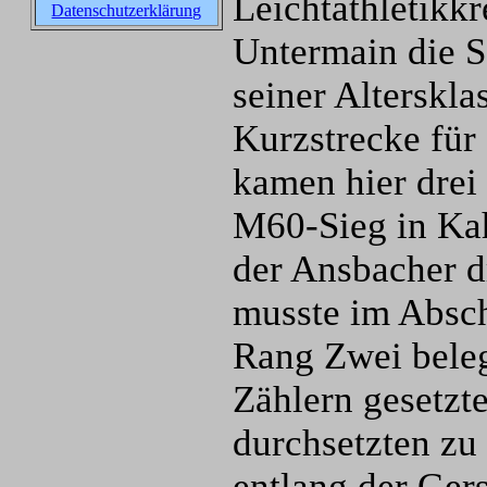
Leichtathletikkr
Datenschutzerklärung
Untermain die 
seiner Alterskla
Kurzstrecke für
kamen hier drei
M60-Sieg in Kah
der Ansbacher d
musste im Absch
Rang Zwei beleg
Zählern gesetzt
durchsetzten zu
entlang der Ger