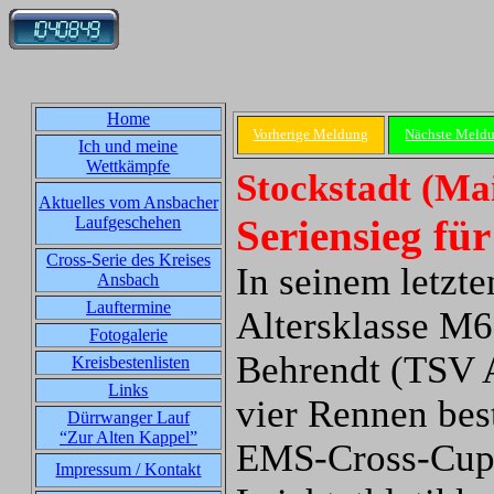
Home
Vorherige Meldung
Nächste Meld
Ich und meine
Wettkämpfe
Stockstadt (Mai
Aktuelles vom Ansbacher
Seriensieg fü
Laufgeschehen
Cross-Serie des Kreises
In seinem letzte
Ansbach
Lauftermine
Altersklasse M6
Fotogalerie
Behrendt (TSV 
Kreisbestenlisten
Links
vier Rennen bes
Dürrwanger Lauf
“Zur Alten Kappel”
EMS-Cross-Cup
Impressum / Kontakt