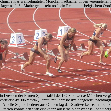
anchmal etwas wankelmütigen Mönchengladbacher in den vergangenen J
slager nach St. Moritz geht, steht noch ein Rennen im belgischem O
 in Dresden der Frauen-Sprintstaffel der LG Stadtwerke München verg
orisierte 4x100-Meter-Quartett, mit Jahresbestzeit angereist, nachträglic
d Amelie-Sophie Lederer aus Ornbau lag das Stadtwerke-Team noch klar 
d Pfetsch konnte den Stab erst knapp ausserhalb der Wechseluone über