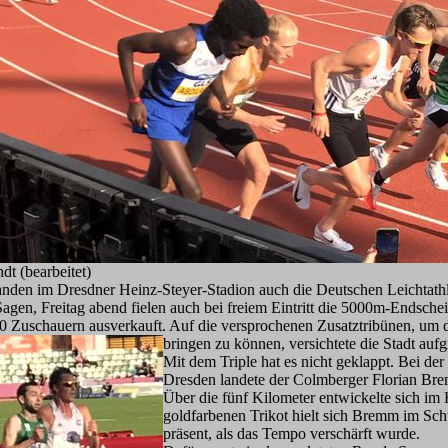
t (bearbeitet)
anden im Dresdner Heinz-Steyer-Stadion auch die Deutschen Leichtathl
Sagen, Freitag abend fielen auch bei freiem Eintritt die 5000m-Endsc
 Zuschauern ausverkauft. Auf die versprochenen Zusatztribünen, um 
bringen zu können, versichtete die Stadt aufg
Mit dem Triple hat es nicht geklappt. Bei de
Dresden landete der Colmberger Florian Bre
Über die fünf Kilometer entwickelte sich im
goldfarbenen Trikot hielt sich Bremm im Sch
präsent, als da
s Tempo verschärft wurde.