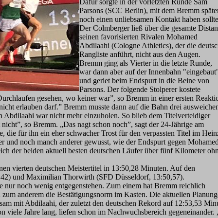
Dafür sorgte in der vorletzten Runde Sam
Parsons (SCC Berlin), mit dem Bremm späte
noch einen unliebsamen Kontakt haben sollte
Der Colmberger ließ über die gesamte Dista
seinen favorisierten Rivalen Mohamed
Abdilaahi (Cologne Athletics), der die deuts
Rangliste anführt, nicht aus den Augen.
Bremm ging als Vierter in die letzte Runde,
war dann aber auf der Innenbahn "eingebaut
und geriet beim Endspurt in die Beine von
Parsons. Der folgende Stolperer kostete
 Durchlaufen gesehen, wo keiner war”, so Bremm in einer ersten Reakti
nicht erlauben darf.” Bremm musste dann auf die Bahn drei ausweiche
ch Abdilaahi war nicht mehr einzuholen. So blieb dem Titelverteidiger
t nicht”, so Bremm. „Das nagt schon noch”, sagt der 24-Jährige am
, die für ihn ein eher schwacher Trost für den verpassten Titel im Hein
n er und noch manch anderer gewusst, wie der Endspurt gegen Mohame
eich der beiden aktuell besten deutschen Läufer über fünf Kilometer oh
en vierten deutschen Meistertitel in 13:50,28 Minuten. Auf den
,42) und Maximilian Thorwirth (SFD Düsseldorf, 13:50,57).
te nur noch wenig entgegenstehen. Zum einem hat Bremm reichlich
 zum anderem die Bestätigungsnorm im Kasten. Die aktuellen Planunge
sam mit Abdilaahi, der zuletzt den deutschen Rekord auf 12:53,53 Mi
n viele Jahre lang, liefen schon im Nachwuchsbereich gegeneinander. 