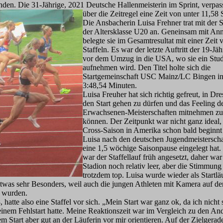
nden. Die 31-Jährige, 2021 Deutsche Hallenmeisterin im Sprint, verpas
über die Zeitregel eine Zeit von unter 11,58
Die Ansbacherin Luisa Frehner trat mit der 
der Altersklasse U20 an. Geneinsam mit Ann
belegte sie im Gesamtresultat mit einer Zeit
Staffeln. Es war der let
zte Auftritt der 19-Jä
vor dem Umzug in die USA, wo sie ein Stu
aufnehmen wird. Den Titel holte sich die
Startgemeinschaft USC Mainz/LC Bingen i
3:48,54 Minuten.
Luisa Freuher hat sich richtig gefreut, in Dr
den Start gehen zu dürfen und das Feeling d
Erwachsenen-Meisterschaften mitnehmen zu
können. Der Zeitpunkt war nicht ganz ideal,
Cross-Saison in Amerika schon bald beginnt
Luisa nach den deutschen Jugendmeistersch
eine 1,5 wöchige Saisonpause eingelegt hat.
war der Staffellauf früh angesetzt, daher war
Stadion noch relativ leer, aber die Stimmung
trotzdem top. Luisa wurde wieder als Startlä
etwas sehr Besonders, weil auch die jungen Athleten mit Kamera auf de
 wurden.
hatte also eine Staffel vor sich. „Mein Start war ganz ok, da ich nicht 
einem Fehlstart hatte. Meine Reaktionszeit war im Vergleich zu den An
m Start aber gut an der Läuferin vor mir orientieren. Auf der Zielgerad