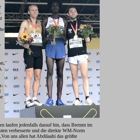
r
.
nz
che
"
on,
n,
z-
d
ne
n laufen jedenfalls darauf hin, dass Bremm im
nuten verbesserte und die direkte WM-Norm
„Von uns allen hat Abdilaahi das größte