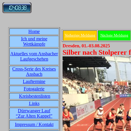
Home
Vorherige Meldung
Nächste Meldung
Ich und meine
Wettkämpfe
Dresden, 01.-03.08.2025
Silber nach Stolperer
Aktuelles vom Ansbacher
Laufgeschehen
Cross-Serie des Kreises
Ansbach
Lauftermine
Fotogalerie
Kreisbestenlisten
Links
Dürrwanger Lauf
“Zur Alten Kappel”
Impressum / Kontakt