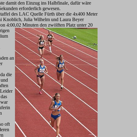
ste damit den Einzug in
s Halbfinale, dafür wäre
 Sekunden erforderlich gewesen.
Staffel des LAC Quelle Fürth über die 4x400 Meter
i Knoblich, Julia Wilhelm und Laura Beyer
 von 4:00,02 Minuten den zwölften Platz unter 20
hrigen
dium
n
esden an
er
 da die
 und
aften
 Leider
 das
 war
uferin
n
so oft
deren
en