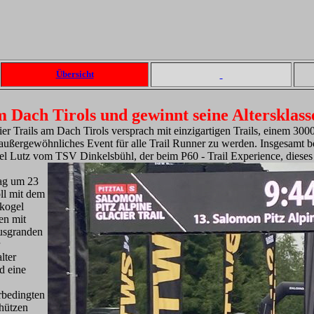
Übersicht
 Dach Tirols und gewinnt seine Altersklass
ier Trails am Dach Tirols versprach mit einzigartigen Trails, einem 30
außergewöhnliches Event für alle Trail Runner zu werden. Insgesamt b
el Lutz vom TSV Dinkelsbühl, der beim P60 - Trail Experience, diese
tag um 23
ll mit dem
skogel
en mit
nusgranden
lter
d eine
rbedingten
hützen