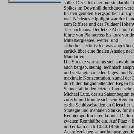
sollte. Der Gletscher musste darüber 
Spikes im Downhill durchquert werd
für den geübten Bergsportler Lutz g
war. Nächstes Highlight war der Pan
zum Rifflsee und der Fuldaer Höhe
Taschachhaus. Der letzte Abschnitt d
führte von Plangeross bis kurz vor d
Mittelberglessee, wetter- und
sicherheitstechnisch etwas abgekürzt
zurück über eine finalen Anstieg nac
Mandarfen.
Die Strecke war stehts steil sowohl b
auch bergab, steinig, technisch anspr
und verlangte zu jeder Tages- und Na
maximale Konzentration, zumal der
durch den langanhaltenden Regen b
Schneefall in den letzten Tagen sehr
Michael Lutz, der zu Saisonbeginn ber
zurecht und konnte sich sein Rennen 
es die Schlüsselstellen an Gletscher
Strategie und mentalen Stärke, für di
Renntempo forcieren konnte. Dadurch
zweiten Rennhälfte ein. Auf Platz 4 
und er kam nach 10:40:18 Stunden als
Ausrufezeichen seiner herausragenden