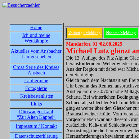
Home
Vorherige Meldung
Nächste Meldung
Ich und meine
Wettkämpfe
Mandarfen, 01./02.08.2025
Michael Lutz glänzt am
Aktuelles vom Ansbacher
Laufgeschehen
Die 13. Auflage des Pitz Alpine Glac
herausforderndem Wetter wieder ein 
Cross-Serie des Kreises
Aus der Region mit dabei war Micha
Ansbach
den Start ging.
Gleich nach dem Nachtstart am Frei
Lauftermine
Uhr begann das Rennen anspruchsvo
Fotogalerie
Anstieg auf die 3.070m hohe Mittag
Kreisbestenlisten
Scharte. Bei winterlichen Bedingung
Schneefall, schlechter Sicht und Mi
Links
ging es weiter über den Gletscher zur
Dürrwanger Lauf
Braunschweiger Hütte. Vom Veransta
“Zur Alten Kappel”
vorgeschrieben war aus diesem Grun
zusätzliche Kalt- und Schlechtwetter
Impressum / Kontakt
Ausrüstung, die die Läufer vor wette
Datenschutzerklärung
Herausforderungen bewahren und sc