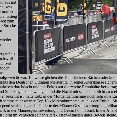
hinaus mit
en, was
ut machbar
oramasteig
nweg zum
er Strecke
en
 wieder
h
ergauf als
uchsvoll
chtzeit
 Boden
zw.
 aufgeweicht war. Teilweise glichen die Trails kleinen Bächen oder knö
eits den Deutschen Ultratrail Meistertitel in seiner Altersklasse sich
taktisch durchdacht und mit Fokus auf die zweite Rennhälfte hervorrag
 und Strecke gut zu bewältigen und die Nacht mit schlechter Sicht zu me
e er bekannt ist, hatte Lutz in der Morgendämmerung noch sehr gute Ener
 sammelte er weitere Top 10 - Mitkonkurrenten ua. aus der Türkei, Sl
liegend schien sogar das Podeste der Männer Gesamtwertung in greifbar
 4. in der Männergesamtwertung und Gesamt 6. ins Ziel. In der Alterskl
 Form im Vergleich seiner Altersklassen-Athleten unter Beweis stellte.