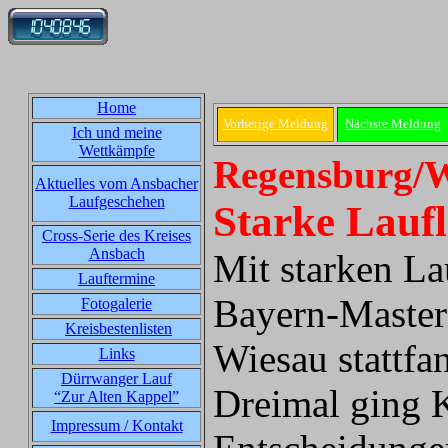
Home
Vorherige Meldung
Nächste Meldung
Ich und meine
Wettkämpfe
Regensburg/W
Aktuelles vom Ansbacher
Laufgeschehen
Starke Lauf
Cross-Serie des Kreises
Ansbach
Mit starken La
Lauftermine
Bayern-Master
Fotogalerie
Kreisbestenlisten
Wiesau stattfa
Links
Dürrwanger Lauf
Dreimal ging K
“Zur Alten Kappel”
Impressum / Kontakt