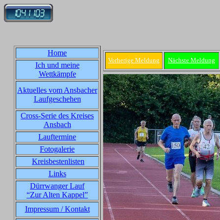
Home
Vorherige Meldung
Nächste Meldung
Ich und meine
Wettkämpfe
Aktuelles vom Ansbacher
Laufgeschehen
Cross-Serie des Kreises
Ansbach
Lauftermine
Fotogalerie
Kreisbestenlisten
Links
Dürrwanger Lauf
“Zur Alten Kappel”
Impressum / Kontakt