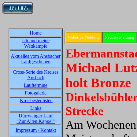
Home
Vorherige Meldung
Nächste Meldung
Ich und meine
Wettkämpfe
Ebermannstad
Aktuelles vom Ansbacher
Laufgeschehen
Michael Lut
Cross-Serie des Kreises
Ansbach
holt Bronze
Lauftermine
Fotogalerie
Dinkelsbühler
Kreisbestenlisten
Strecke
Links
Dürrwanger Lauf
Am Wochenende
“Zur Alten Kappel”
Impressum / Kontakt