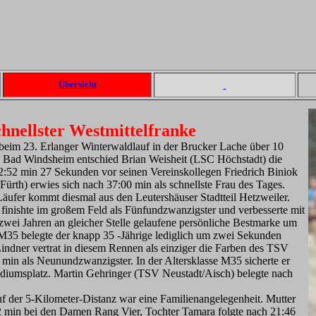
Übersicht
hnellster Westmittelfranke
beim 23. Erlanger Winterwaldlauf in der Brucker Lache über 10
in Bad Windsheim entschied Brian Weisheit (LSC Höchstadt) die
:52 min 27 Sekunden vor seinen Vereinskollegen Friedrich Biniok
Fürth) erwies sich nach 37:00 min als schnellste Frau des Tages.
Läufer kommt diesmal aus den Leutershäuser Stadtteil Hetzweiler.
nishte im großem Feld als Fünfundzwanzigster und verbesserte mit
 zwei Jahren an gleicher Stelle gelaufene persönliche Bestmarke um
 M35 belegte der knapp 35 -Jährige lediglich um zwei Sekunden
Lindner vertrat in diesem Rennen als einziger die Farben des TSV
 min als Neunundzwanzigster. In der Altersklasse M35 sicherte er
Podiumsplatz. Martin Gehringer (TSV Neustadt/Aisch) belegte nach
f der 5-Kilometer-Distanz war eine Familienangelegenheit. Mutter
32 min bei den Damen Rang Vier, Tochter Tamara folgte nach 21:46