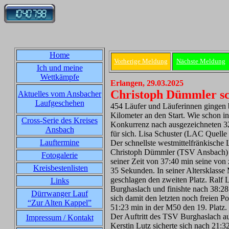
Home
Vorherige Meldung
Nächste Meldung
Ich und meine
Wettkämpfe
Erlangen, 29.03.2025
Christoph Dümmler sc
Aktuelles vom Ansbacher
Laufgeschehen
454 Läufer und Läuferinnen gingen 
Kilometer an den Start. Wie schon 
Cross-Serie des Kreises
Konkurrenz nach ausgezeichneten 32
Ansbach
für sich. Lisa Schuster (LAC Quelle 
Lauftermine
Der schnellste westmittelfränkische 
Christoph Dümmler (TSV Ansbach) fi
Fotogalerie
seiner Zeit von 37:40 min seine von
Kreisbestenlisten
35 Sekunden. In seiner Altersklasse
geschlagen den zweiten Platz. Ralf 
Links
Burghaslach und finishte nach 38:28
Dürrwanger Lauf
sich damit den letzten noch freien 
“Zur Alten Kappel”
51:23 min in der M50 den 19. Platz.
Der Auftritt des TSV Burghaslach au
Impressum / Kontakt
Kerstin Lutz sicherte sich nach 21: