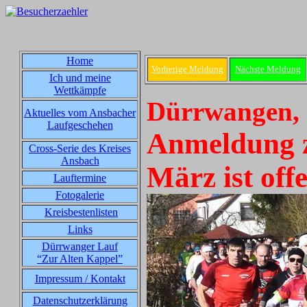
Home
Vorherige Meldung
Nächste Meldung
Ich und meine
Wettkämpfe
Dürrwangen, 
Aktuelles vom Ansbacher
Laufgeschehen
Anmeldung z
Cross-Serie des Kreises
Ansbach
März ist off
Lauftermine
Fotogalerie
Kreisbestenlisten
Links
Dürrwanger Lauf
“Zur Alten Kappel”
Impressum / Kontakt
Datenschutzerklärung