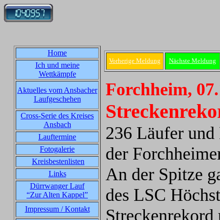
Home
Vorherige Meldung
Nächste Meldung
Ich und meine
Wettkämpfe
Forchheim, 07.
Aktuelles vom Ansbacher
Laufgeschehen
Streckenreko
Cross-Serie des Kreises
Ansbach
236 Läufer und 
Lauftermine
der Forchheimer
Fotogalerie
Kreisbestenlisten
An der Spitze g
Links
Dürrwanger Lauf
des LSC Höchsta
“Zur Alten Kappel”
Impressum / Kontakt
Streckenrekord 