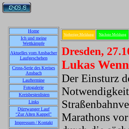
Home
Vorherige Meldung
Nächste Meldung
Ich und meine
Wettkämpfe
Dresden, 27.1
Aktuelles vom Ansbacher
Laufgeschehen
Lukas Wenni
Cross-Serie des Kreises
Ansbach
Der Einsturz 
Lauftermine
Fotogalerie
Notwendigkeit
Kreisbestenlisten
Straßenbahnver
Links
Dürrwanger Lauf
Marathons vor
“Zur Alten Kappel”
Impressum / Kontakt