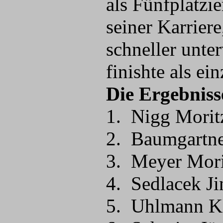
als Fünfplatzi
seiner Karrier
schneller unt
finishte als e
Die Ergebniss
1. Nigg Morit
2. Baumgartne
3. Meyer Mori
4. Sedlacek Ji
5. Uhlmann Kl