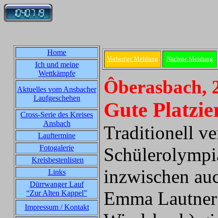
Home
Vorherige Meldung
Nächste Meldung
Ich und meine
Wettkämpfe
Ôberasbach, 
Aktuelles vom Ansbacher
Laufgeschehen
Gute Platzie
Cross-Serie des Kreises
Ansbach
Traditionell v
Lauftermine
Fotogalerie
Schülerolympi
Kreisbestenlisten
inzwischen auc
Links
Dürrwanger Lauf
Emma Lautner
“Zur Alten Kappel”
Impressum / Kontakt