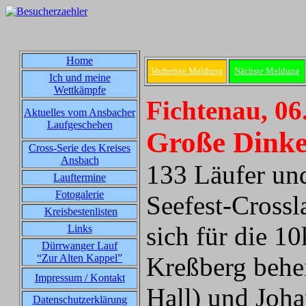
Home
Vorherige Meldung
Nächste Meldung
Ich und meine
Wettkämpfe
Fichtenau, 06
Aktuelles vom Ansbacher
Laufgeschehen
Große Dinke
Cross-Serie des Kreises
Ansbach
133 Läufer und
Lauftermine
Fotogalerie
Seefest-Crossl
Kreisbestenlisten
sich für die 1
Links
Dürrwanger Lauf
“Zur Alten Kappel”
Kreßberg beh
Impressum / Kontakt
Hall) und Joh
Datenschutzerklärung