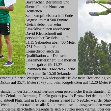
Bayerischen Bestenliste und
übertreffen die Norm zur
Deutschen
Zehnkampfmeisterschaft Ende
August um fast 500 Punkte.
Gleich sieben der zehn
Einzeldisziplinen absolvierte
David Kleinschrodt mit
persönlicher Bestleistung. In
51,15 Sekunden über 400 Meter
(761 Punkte) unterbot
Kleinschrodt auch die
Qualifikation zur Deutschen
Einzelmeisterschaft. Die meisten
Punkte gab es für 11,37
Sekunden im 100-Meter -Sprint
(780) und für 15,50 Sekunden im
eträchtig für den Weitsprung-Kadersportler ist die neue Bestleistung 
Diskus auf 35,71 Meter (578) und beim Kugelstoßen auf 12,20 Meter (6
r standen in der Zehnkampfwertung neun persönliche Bestleistungen. D
er Zehnkampfwertung. Hierfür gab es jeweils Bronze bei den mittelf
 aktuell Platz fünf in Bayern. Herausragend für Neutzler war der St
 Wettkampf erst nachdem alle Konkurrenten schon ausgeschieden ware
Landesmeisterschaften präsentierte sich Neutzler noch viermal über der