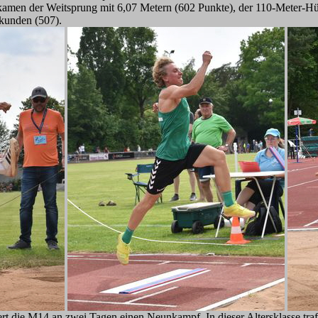
amen der Weitsprung mit 6,07 Metern (602 Punkte), der 110-Meter-Hü
kunden (507).
t die M14 an zwei Tagen einen Neunkampf. In dieser Altersklasse trafe