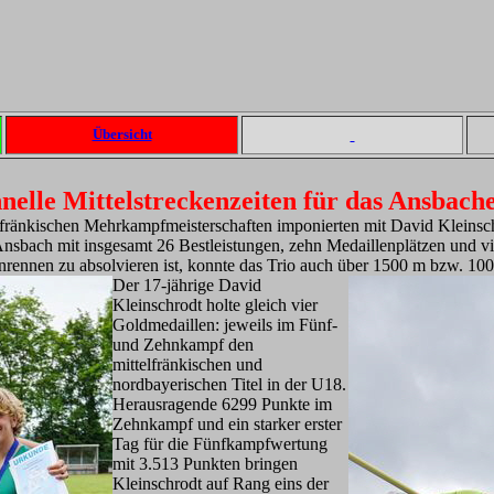
Übersicht
hnelle Mittelstreckenzeiten für das Ansbac
fränkischen Mehrkampfmeisterschaften imponierten mit David Kleinsch
nsbach mit insgesamt 26 Bestleistungen, zehn Medaillenplätzen und 
rennen zu absolvieren ist, konnte das Trio auch über 1500 m bzw. 100
Der 17-jährige David
Kleinschrodt holte gleich vier
Goldmedaillen: jeweils im Fünf-
und Zehnkampf den
mittelfränkischen und
nordbayerischen Titel in der U18.
Herausragende 6299 Punkte im
Zehnkampf und ein starker erster
Tag für die Fünfkampfwertung
mit 3.513 Punkten bringen
Kleinschrodt auf Rang eins der