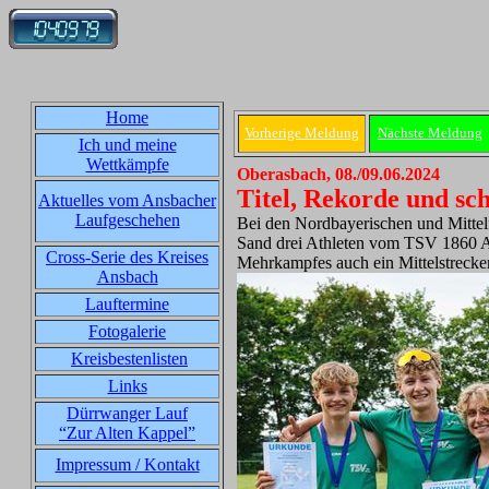
Home
Vorherige Meldung
Nächste Meldung
Ich und meine
Wettkämpfe
Oberasbach, 08./09.06.2024
Titel, Rekorde und sc
Aktuelles vom Ansbacher
Laufgeschehen
Bei den Nordbayerischen und Mittel
Sand drei Athleten vom TSV 1860 A
Cross-Serie des Kreises
Mehrkampfes auch ein Mittelstrecken
Ansbach
Lauftermine
Fotogalerie
Kreisbestenlisten
Links
Dürrwanger Lauf
“Zur Alten Kappel”
Impressum / Kontakt