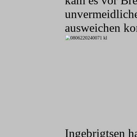
kam es vor Bre
unvermeidlich
ausweichen ko
Ingebrigtsen h