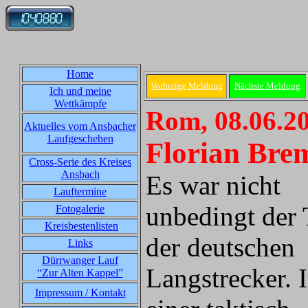
Home
Vorherige Meldung
Nächste Meldung
Ich und meine
Wettkämpfe
Rom, 08.06.2
Aktuelles vom Ansbacher
Laufgeschehen
Florian Bre
Cross-Serie des Kreises
Ansbach
Es war nicht
Lauftermine
unbedingt der 
Fotogalerie
Kreisbestenlisten
der deutschen
Links
Dürrwanger Lauf
Langstrecker. 
“Zur Alten Kappel”
Impressum / Kontakt