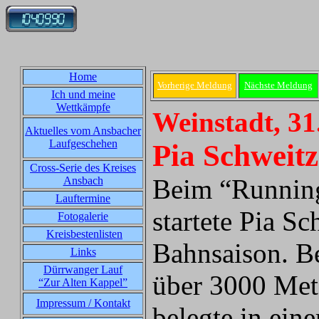
Home
Vorherige Meldung
Nächste Meldung
Ich und meine
Wettkämpfe
Weinstadt, 31
Aktuelles vom Ansbacher
Laufgeschehen
Pia Schweitz
Cross-Serie des Kreises
Beim “Running
Ansbach
Lauftermine
startete Pia S
Fotogalerie
Kreisbestenlisten
Bahnsaison. Be
Links
Dürrwanger Lauf
über 3000 Met
“Zur Alten Kappel”
Impressum / Kontakt
belegte in ei