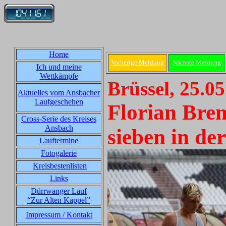
Home
Vorherige Meldung
Nächste Meldung
Ich und meine
Wettkämpfe
Brüssel, 25.0
Aktuelles vom Ansbacher
Laufgeschehen
Florian Bre
Cross-Serie des Kreises
Ansbach
sieben in de
Lauftermine
Fotogalerie
Kreisbestenlisten
Links
Dürrwanger Lauf
“Zur Alten Kappel”
Impressum / Kontakt