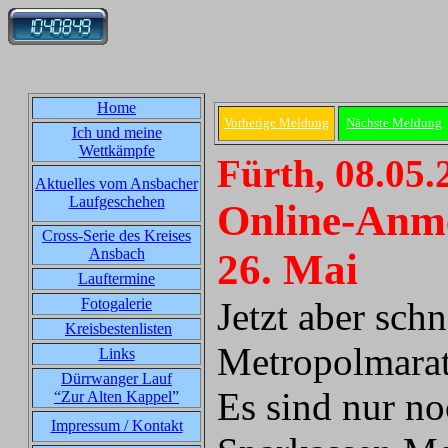
Home
Vorherige Meldung
Nächste Meldung
Ich und meine
Wettkämpfe
Fürth, 08.05.
Aktuelles vom Ansbacher
Laufgeschehen
Online-Anme
Cross-Serie des Kreises
Ansbach
26. Mai
Lauftermine
Fotogalerie
Jetzt aber sch
Kreisbestenlisten
Metropolmarat
Links
Dürrwanger Lauf
Es sind nur no
“Zur Alten Kappel”
Impressum / Kontakt