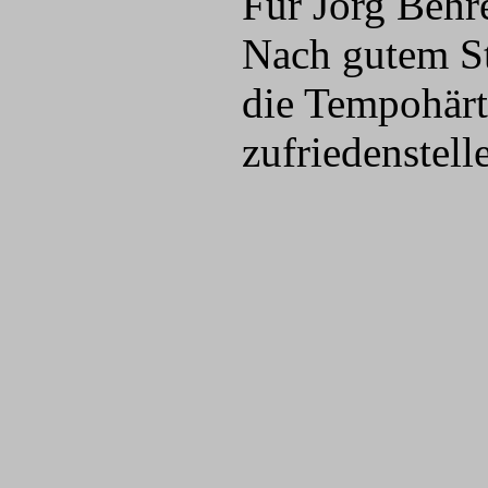
Für Jörg Behr
Nach gutem St
die Tempohärte
zufriedenstel