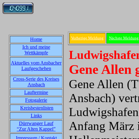
Vorherige Meldung
Nächste Meldung
Home
Ich und meine
Ludwigshafen
Wettkämpfe
Aktuelles vom Ansbacher
Gene Allen 
Laufgeschehen
Cross-Serie des Kreises
Gene Allen (T
Ansbach
Lauftermine
Ansbach) vert
Fotogalerie
Kreisbestenlisten
Ludwigshafen. 
Links
Anfang März 
Dürrwanger Lauf
“Zur Alten Kappel”
Impressum / Kontakt