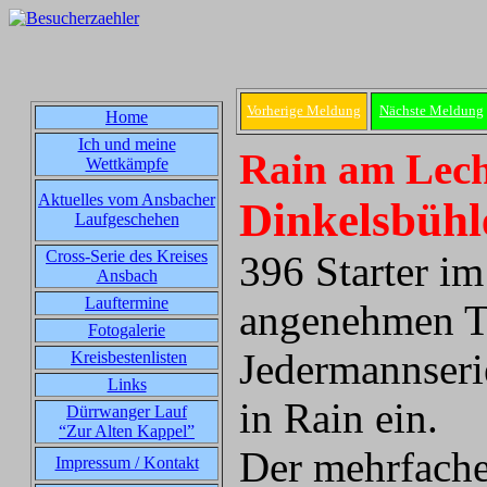
Vorherige Meldung
Nächste Meldung
Home
Ich und meine
Rain am Lech
Wettkämpfe
Aktuelles vom Ansbacher
Dinkelsbühl
Laufgeschehen
Cross-Serie des Kreises
396 Starter im
Ansbach
Lauftermine
angenehmen T
Fotogalerie
Jedermannser
Kreisbestenlisten
Links
in Rain ein.
Dürrwanger Lauf
“Zur Alten Kappel”
Der mehrfache
Impressum / Kontakt