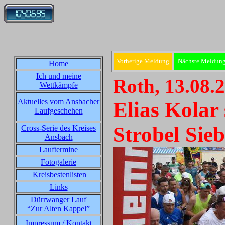
Vorherige Meldung
Nächste Meldun
Home
Ich und meine
Roth, 13.08.
Wettkämpfe
Aktuelles vom Ansbacher
Elias Kolar
Laufgeschehen
Strobel Sie
Cross-Serie des Kreises
Ansbach
Lauftermine
Fotogalerie
Kreisbestenlisten
Links
Dürrwanger Lauf
“Zur Alten Kappel”
Impressum / Kontakt