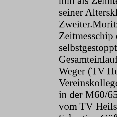
min als Zehnt
seiner Alters
Zweiter.Mori
Zeitmesschip d
selbstgestopp
Gesamteinlauf
Weger (TV Hei
Vereinskolleg
in der M60/65
vom TV Heilsb