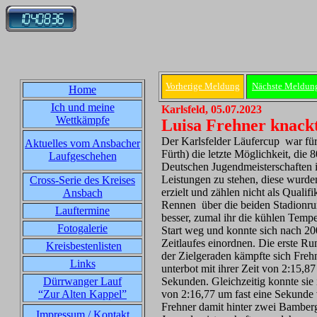
Vorherige Meldung
Nächste Meldun
Home
Ich und meine
Karlsfeld, 05.07.2023
Wettkämpfe
Luisa Frehner knac
Der Karlsfelder Läufercup war fü
Aktuelles vom Ansbacher
Fürth) die letzte Möglichkeit, die
Laufgeschehen
Deutschen Jugendmeisterschaften in
Leistungen zu stehen, diese wurde
Cross-Serie des Kreises
erzielt und zählen nicht als Quali
Ansbach
Rennen über die beiden Stadionrun
Lauftermine
besser, zumal ihr die kühlen Tem
Fotogalerie
Start weg und konnte sich nach 20
Zeitlaufes einordnen. Die erste R
Kreisbestenlisten
der Zielgeraden kämpfte sich Fre
Links
unterbot mit ihrer Zeit von 2:15,8
Dürrwanger Lauf
Sekunden. Gleichzeitig konnte sie 
“Zur Alten Kappel”
von 2:16,77 um fast eine Sekunde v
Frehner damit hinter zwei Bamberg
Impressum / Kontakt