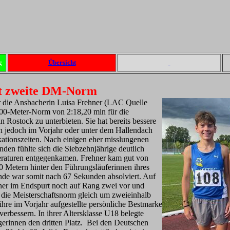
g
Übersicht
kt zweite DM-Norm
r die Ansbacherin Luisa Frehner (LAC Quelle
 800-Meter-Norm von 2:18,20 min für die
 Rostock zu unterbieten. Sie hat bereits bessere
n jedoch im Vorjahr oder unter dem Hallendach
fikationszeiten. Nach einigen eher misslungenen
den fühlte sich die Siebzehnjährige deutlich
peraturen entgegenkamen. Frehner kam gut von
0 Metern hinter den Führungsläuferinnen ihres
unde war somit nach 67 Sekunden absolviert. Auf
hner im Endspurt noch auf Rang zwei vor und
7 die Meisterschaftsnorm gleich um zweieinhalb
ihre im Vorjahr aufgestellte persönliche Bestmarke
erbessern. In ihrer Altersklasse U18 belegte
erinnen den dritten Platz. Bei den Deutschen