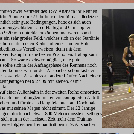
önnten zwei Vertreter des TSV Ansbach ihr Rennen
che Stunde um 22 Uhr herrschten für das allerletzte
tlich sehr gute Bedingungen, hatte es sich auch
war eingeschlafen. Jared Halbig und Christopher
von 9:20 min unterbieten können und waren somit
s ein sehr großes Feld, welches sich an der Startlinie
tion in der ersten Reihe auf einer inneren Bahn
nbedingt als Vorteil erweisen, denn mit dem
ensiven Kampf um die besten Positionen. Halbig kam
baut". So war es schwer möglich, eine gute
s sollte sich in der Anfangsphase des Rennens noch
aufen konnte, war für den Ansbacher schon fast der
hr passenden Anschluss an andere Läufer. Nach einem
zehnjährigen bei 9:27,09 min stehen, damit
arke.
Auf einer Außenbahn in der zweiten Reihe einsortiert,
rt nach innen drängten. mit einem couragierten Antritt
sichern und fürhte das Hauptfeld auch an. Doch bald
was mit seinen Magen nicht stimmt. Der 22-Jährige
ngen, doch nach etwa 1800 Metern musste er selbiges
l sich nun in der nächsten Zeit mehr dem Training
nen erfolgreichen Heimauftritt beim 19. Ansbacher