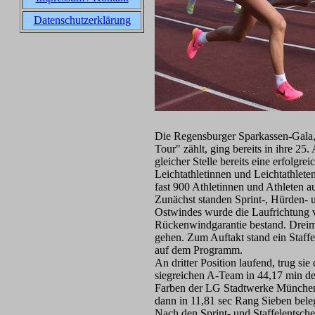
Datenschutzerklärung
Die Regensburger Sparkassen-Gala, 
Tour" zählt, ging bereits in ihre 2
gleicher Stelle bereits eine erfolgr
Leichtathletinnen und Leichtathlete
fast 900 Athletinnen und Athleten a
Zunächst standen Sprint-, Hürden-
Ostwindes wurde die Laufrichtung v
Rückenwindgarantie bestand. Dreima
gehen. Zum Auftakt stand ein Staff
auf dem Programm.
An dritter Position laufend, trug si
siegreichen A-Team in 44,17 min den
Farben der LG Stadtwerke München m
dann in 11,81 sec Rang Sieben bele
Nach den Sprint- und Staffelentsche