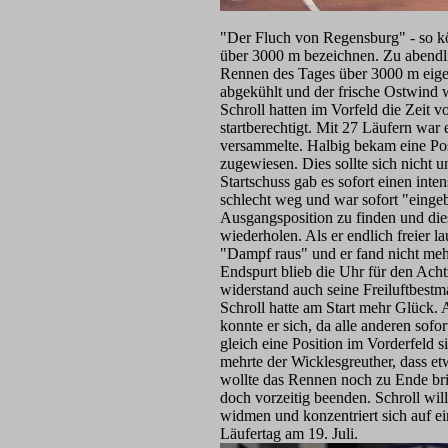
"Der Fluch von Regensburg" - so k
über 3000 m bezeichnen. Zu abendli
Rennen des Tages über 3000 m eigen
abgekühlt und der frische Ostwind 
Schroll hatten im Vorfeld die Zeit 
startberechtigt. Mit 27 Läufern war e
versammelte. Halbig bekam eine Posi
zugewiesen. Dies sollte sich nicht u
Startschuss gab es sofort einen int
schlecht weg und war sofort "einge
Ausgangsposition zu finden und die
wiederholen. Als er endlich freier l
"Dampf raus" und er fand nicht me
Endspurt blieb die Uhr für den Acht
widerstand auch seine Freiluftbestm
Schroll hatte am Start mehr Glück. 
konnte er sich, da alle anderen sofo
gleich eine Position im Vorderfeld 
mehrte der Wicklesgreuther, dass et
wollte das Rennen noch zu Ende bri
doch vorzeitig beenden. Schroll wil
widmen und konzentriert sich auf ei
Läufertag am 19. Juli.