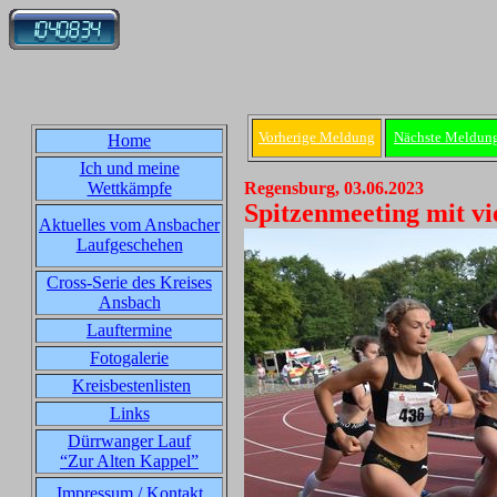
Vorherige Meldung
Nächste Meldun
Home
Ich und meine
Wettkämpfe
Regensburg, 03.06.2023
Spitzenmeeting mit vi
Aktuelles vom Ansbacher
Laufgeschehen
Cross-Serie des Kreises
Ansbach
Lauftermine
Fotogalerie
Kreisbestenlisten
Links
Dürrwanger Lauf
“Zur Alten Kappel”
Impressum / Kontakt