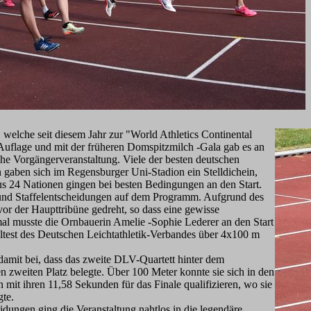
welche seit diesem Jahr zur "World Athletics Continental
5. Auflage und mit der früheren Domspitzmilch -Gala gab es an
eiche Vorgängerveranstaltung. Viele der besten deutschen
n gaben sich im Regensburger Uni-Stadion ein Stelldichein,
us 24 Nationen gingen bei besten Bedingungen an den Start.
 und Staffelentscheidungen auf dem Programm. Aufgrund des
or der Haupttribüne gedreht, so dass eine gewisse
l musste die Ornbauerin Amelie -Sophie Lederer an den Start
eltest des Deutschen Leichtathletik-Verbandes über 4x100 m
e damit bei, dass das zweite DLV-Quartett hinter dem
 zweiten Platz belegte. Über 100 Meter konnte sie sich in den
it ihren 11,58 Sekunden für das Finale qualifizieren, wo sie
gte.
idungen ging die Veranstaltung nahtlos in die legendäre