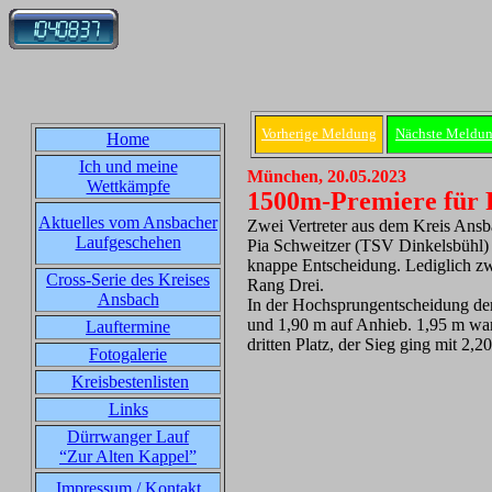
Vorherige Meldung
Nächste Meldu
Home
Ich und meine
München, 20.05.2023
Wettkämpfe
1500m-Premiere für 
Aktuelles vom Ansbacher
Zwei Vertreter aus dem Kreis Ansb
Laufgeschehen
Pia Schweitzer (TSV Dinkelsbühl) b
knappe Entscheidung. Lediglich zwe
Cross-Serie des Kreises
Rang Drei.
Ansbach
In der Hochsprungentscheidung de
und 1,90 m auf Anhieb. 1,95 m war
Lauftermine
dritten Platz, der Sieg ging mit 2
Fotogalerie
Kreisbestenlisten
Links
Dürrwanger Lauf
“Zur Alten Kappel”
Impressum / Kontakt