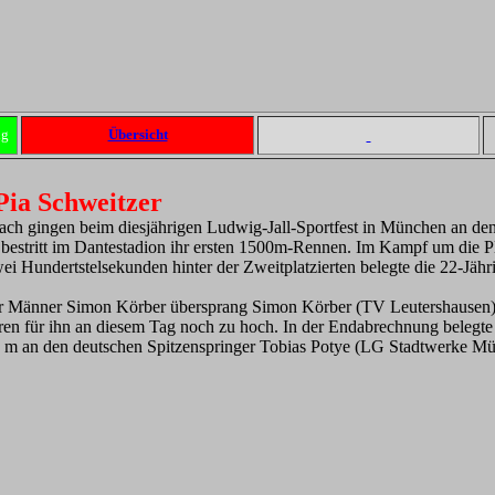
ng
Übersicht
Pia Schweitzer
ach gingen beim diesjährigen Ludwig-Jall-Sportfest in München an den 
estritt im Dantestadion ihr ersten 1500m-Rennen. Im Kampf um die Plä
i Hundertstelsekunden hinter der Zweitplatzierten belegte die 22-Jähr
r Männer Simon Körber übersprang Simon Körber (TV Leutershausen)
en für ihn an diesem Tag noch zu hoch. In der Endabrechnung belegte
,20 m an den deutschen Spitzenspringer Tobias Potye (LG Stadtwerke M